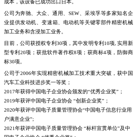
成本，该设备已成功
出口
日本。
公司为奔驰、大众、通用、
SEW
、采埃孚等多家知名企
业提供发动机、变速箱、电动机等关键零部件精密机械
加工业务和含浸加工业务。
目前，公司获授权专利
30
项，其中发明专利
10
项
,
实用新
型专利
20
项；获批软件著作权
8
项；获商标
4
项，防御商
标
30
项。
公司于
2006
年实现精密机械加工技术重大突破，获中国
汽车工业科技进步奖一等奖；
2017
年获得中国电子企业协会颁发的“优秀企业奖”；
2019
年获评中国电子企业协会 “创新企业奖”；
2020
年获评中国电子质量管理协会
“
中国电子信息行业用
户满意企业
”;
2021
年获评中国电子质量管理协会
“
标杆宣贯单位
”
及
中