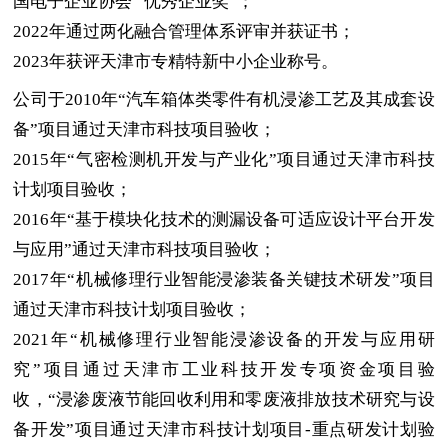
国电子企业协会 “优秀企业奖”；
2022
年通过两化融合管理体系评审并获证书
；
2023
年获评天津市专精特新中小企业称号。
公司于
2010
年
“汽车箱体类零件有机浸渗工艺及其成套设
备”
项目通过
天津市科技项目
验收
；
2015
年“气密检测机开发与产业化”项目通过天津市科技
计划项目验收；
2016
年“基于模块化技术的测漏设备可适应设计平台开发
与应用”
通过
天津市科技项目
验收
；
2017
年“机械修理行业智能浸渗装备关键技术研发”项目
通过天津市科技计划项目验收；
2021
年“机械修理行业智能浸渗设备的开发与应用研
究”项目
通过
天津市工业科技开发专项资金项目
验
收，
“浸渗废液节能回收利用和零废液排放技术研究与设
备开发”
项目通过
天津市科技计划项目
-
重点研发计划
验